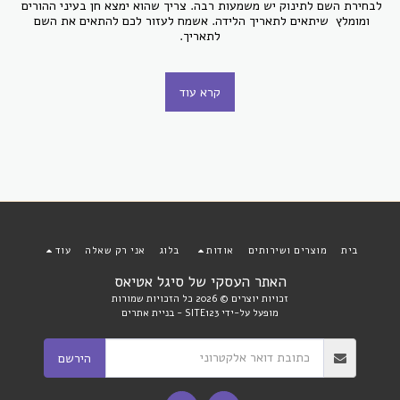
לבחירת השם לתינוק יש משמעות רבה. צריך שהוא ימצא חן בעיני ההורים 
ומומלץ  שיתאים לתאריך הלידה. אשמח לעזור לכם להתאים את השם 
לתאריך.
קרא עוד
בית
מוצרים ושירותים
אודות
בלוג
אני רק שאלה
עוד
האתר העסקי של סיגל אטיאס
זכויות יוצרים © 2026 כל הזכויות שמורות
מופעל על-ידי
SITE123
-
בניית אתרים
הירשם