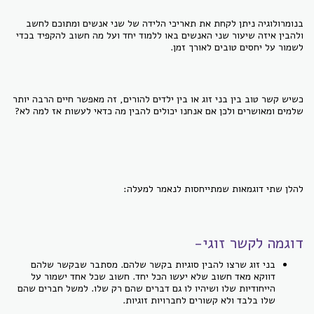
בנומרולוגיה ניתן לקחת את תאריכי הלידה של שני אנשים ומתוכם לחשב
ולהבין איזה שיעור שני האנשים באו ללמוד יחד ועל מה חשוב להקפיד בכדי
לשמור על יחסים טובים לאורך זמן.
כשיש קשר טוב בין בני זוג או בין ילדים להורים, זה מאפשר חיים הרבה יותר
שלמים ומאושרים ולכן אם אנחנו יכולים להבין מה כדאי לעשות אז למה לא?
להלן שתי דוגמאות שמתייחסות לנאמר למעלה:
דוגמה לקשר זוגי-
בני זוג שרצו להבין סוגיות בקשר שלהם. מסתבר שבקשר שלהם
דווקא מאד חשוב שלא יעשו הכל יחד. חשוב שכל אחד ישמור על
הייחודיות שלו ושיהיו לו גם דברים שהם רק שלו. למשל חברים שהם
שלו בלבד ולא קשורים לחברויות זוגיות.